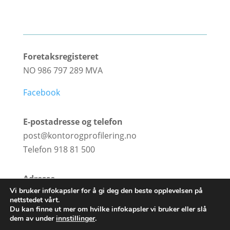
Foretaksregisteret
NO 986 797 289 MVA
Facebook
E-postadresse og telefon
post@kontorogprofilering.no
Telefon 918 81 500
Adresse
Vi bruker infokapsler for å gi deg den beste opplevelsen på
Vikingvegen 7A
nettstedet vårt.
7540 Klæbu
Du kan finne ut mer om hvilke infokapsler vi bruker eller slå
dem av under
innstillinger
.